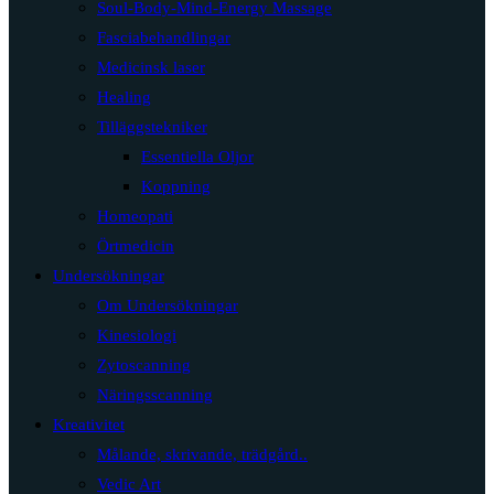
Soul-Body-Mind-Energy Massage
Fasciabehandlingar
Medicinsk laser
Healing
Tilläggstekniker
Essentiella Oljor
Koppning
Homeopati
Örtmedicin
Undersökningar
Om Undersökningar
Kinesiologi
Zytoscanning
Näringsscanning
Kreativitet
Målande, skrivande, trädgård..
Vedic Art