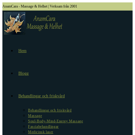
Hoppa
AnamCara - Massage & Helhet | Verksam från 2001
till
innehållet
Hem
Blogg
Behandlingar och friskvård
Behandlingar och friskvård
Massage
Soul-Body-Mind-Energy Massage
Fasciabehandlingar
Medicinsk laser