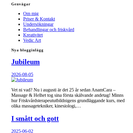
Genvägar
Om mig
Priser & Kontakt
Undersökningar
Behandlingar och friskvård
Kreativitet
Vedic Art
Nya blogginlägg
Jubileum
2026-08-05
Vet ni vad? Nu i augusti är det 25 år sedan AnamCara –
Massage & Helhet tog sina första skälvande andetag! Minns
hur Friskvårdsterapeututbildnigens grundläggande kurs, med
olika massagetekniker, kinesiologi,…
I smått och gott
2025-06-02