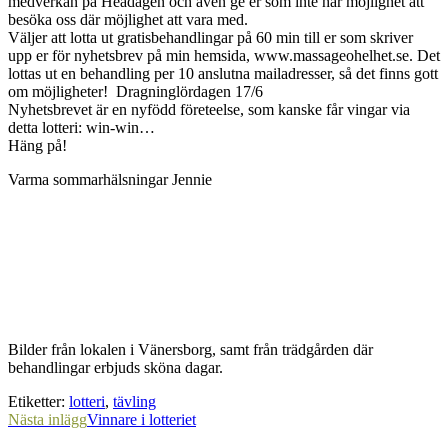
medverkan på Headagen och även ge er som inte har möjlighet att
besöka oss där möjlighet att vara med.
Väljer att lotta ut gratisbehandlingar på 60 min till er som skriver
upp er för nyhetsbrev på min hemsida, www.massageohelhet.se. Det
lottas ut en behandling per 10 anslutna mailadresser, så det finns gott
om möjligheter! Dragninglördagen 17/6
Nyhetsbrevet är en nyfödd företeelse, som kanske får vingar via
detta lotteri: win-win…
Häng på!
Varma sommarhälsningar Jennie
Bilder från lokalen i Vänersborg, samt från trädgården där
behandlingar erbjuds sköna dagar.
Etiketter
:
lotteri
,
tävling
Läs
Nästa inlägg
Vinnare i lotteriet