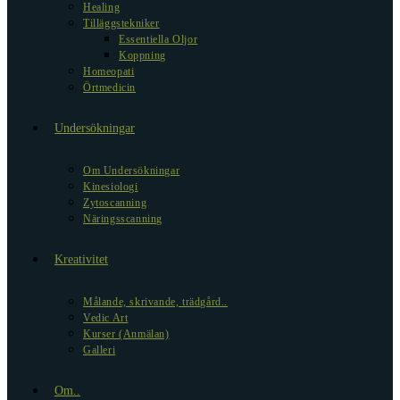
Healing
Tilläggstekniker
Essentiella Oljor
Koppning
Homeopati
Örtmedicin
Undersökningar
Om Undersökningar
Kinesiologi
Zytoscanning
Näringsscanning
Kreativitet
Målande, skrivande, trädgård..
Vedic Art
Kurser (Anmälan)
Galleri
Om..