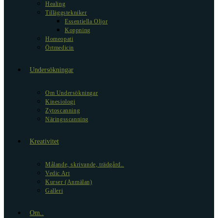
Healing
Tilläggstekniker
Essentiella Oljor
Koppning
Homeopati
Örtmedicin
Undersökningar
Om Undersökningar
Kinesiologi
Zytoscanning
Näringsscanning
Kreativitet
Målande, skrivande, trädgård..
Vedic Art
Kurser (Anmälan)
Galleri
Om..