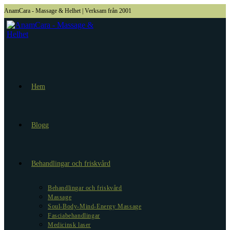
Hoppa
AnamCara - Massage & Helhet | Verksam från 2001
till
innehållet
Hem
Blogg
Behandlingar och friskvård
Behandlingar och friskvård
Massage
Soul-Body-Mind-Energy Massage
Fasciabehandlingar
Medicinsk laser