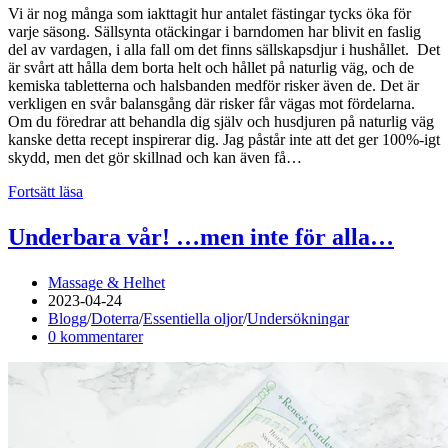
Vi är nog många som iakttagit hur antalet fästingar tycks öka för
varje säsong. Sällsynta otäckingar i barndomen har blivit en faslig
del av vardagen, i alla fall om det finns sällskapsdjur i hushållet. Det
är svårt att hålla dem borta helt och hållet på naturlig väg, och de
kemiska tabletterna och halsbanden medför risker även de. Det är
verkligen en svår balansgång där risker får vägas mot fördelarna.
Om du föredrar att behandla dig själv och husdjuren på naturlig väg
kanske detta recept inspirerar dig. Jag påstår inte att det ger 100%-igt
skydd, men det gör skillnad och kan även få…
Fästingar…
Fortsätt läsa
Hur
kan
Underbara vår! …men inte för alla…
de
undvikas?
Inläggsförfattare:
Massage & Helhet
Inlägget
2023-04-24
publicerat:
Inläggskategori:
Blogg
/
Doterra
/
Essentiella oljor
/
Undersökningar
Kommentarer
0 kommentarer
på
inlägget: