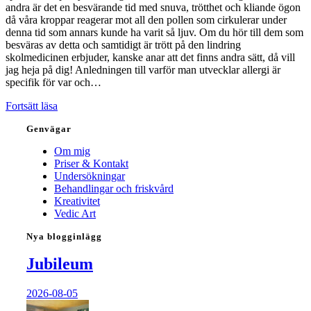
andra är det en besvärande tid med snuva, trötthet och kliande ögon
då våra kroppar reagerar mot all den pollen som cirkulerar under
denna tid som annars kunde ha varit så ljuv. Om du hör till dem som
besväras av detta och samtidigt är trött på den lindring
skolmedicinen erbjuder, kanske anar att det finns andra sätt, då vill
jag heja på dig! Anledningen till varför man utvecklar allergi är
specifik för var och…
Underbara
Fortsätt läsa
vår!
Genvägar
…
men
Om mig
inte
Priser & Kontakt
för
Undersökningar
alla…
Behandlingar och friskvård
Kreativitet
Vedic Art
Nya blogginlägg
Jubileum
2026-08-05