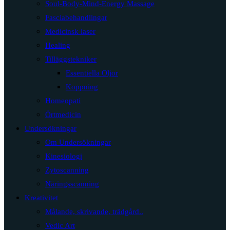
Soul-Body-Mind-Energy Massage
Fasciabehandlingar
Medicinsk laser
Healing
Tilläggstekniker
Essentiella Oljor
Koppning
Homeopati
Örtmedicin
Undersökningar
Om Undersökningar
Kinesiologi
Zytoscanning
Näringsscanning
Kreativitet
Målande, skrivande, trädgård..
Vedic Art