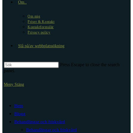
Om..
Om mig
Priser & Kontakt
Kontaktformulär
Privacy policy
Slå på/av webbplatssökning
Press Escape to close the search
panel.
Meny
Stäng
Hem
Blogg
Behandlingar och friskvård
Behandlingar och friskvård