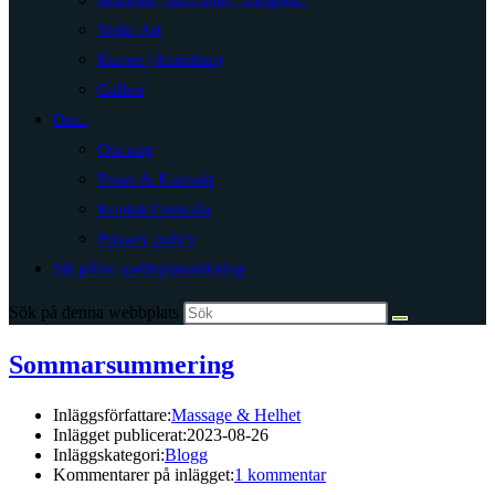
Målande, skrivande, trädgård..
Vedic Art
Kurser (Anmälan)
Galleri
Om..
Om mig
Priser & Kontakt
Kontaktformulär
Privacy policy
Slå på/av webbplatssökning
Sök på denna webbplats
Sommarsummering
Inläggsförfattare:
Massage & Helhet
Inlägget publicerat:
2023-08-26
Inläggskategori:
Blogg
Kommentarer på inlägget:
1 kommentar