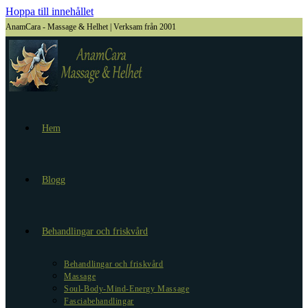
Hoppa till innehållet
AnamCara - Massage & Helhet | Verksam från 2001
Hem
Blogg
Behandlingar och friskvård
Behandlingar och friskvård
Massage
Soul-Body-Mind-Energy Massage
Fasciabehandlingar