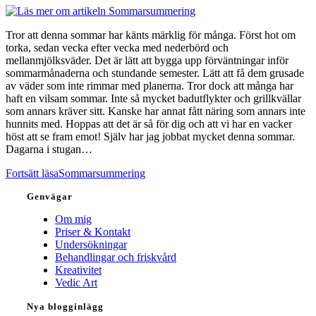
Tror att denna sommar har känts märklig för många. Först hot om
torka, sedan vecka efter vecka med nederbörd och
mellanmjölksväder. Det är lätt att bygga upp förväntningar inför
sommarmånaderna och stundande semester. Lätt att få dem grusade
av väder som inte rimmar med planerna. Tror dock att många har
haft en vilsam sommar. Inte så mycket badutflykter och grillkvällar
som annars kräver sitt. Kanske har annat fått näring som annars inte
hunnits med. Hoppas att det är så för dig och att vi har en vacker
höst att se fram emot! Själv har jag jobbat mycket denna sommar.
Dagarna i stugan…
Fortsätt läsa
Sommarsummering
Genvägar
Om mig
Priser & Kontakt
Undersökningar
Behandlingar och friskvård
Kreativitet
Vedic Art
Nya blogginlägg