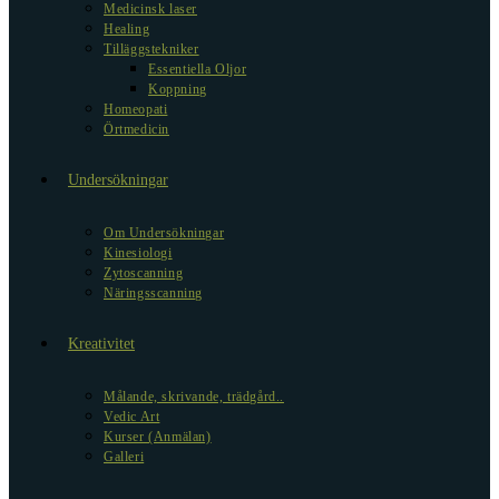
Medicinsk laser
Healing
Tilläggstekniker
Essentiella Oljor
Koppning
Homeopati
Örtmedicin
Undersökningar
Om Undersökningar
Kinesiologi
Zytoscanning
Näringsscanning
Kreativitet
Målande, skrivande, trädgård..
Vedic Art
Kurser (Anmälan)
Galleri