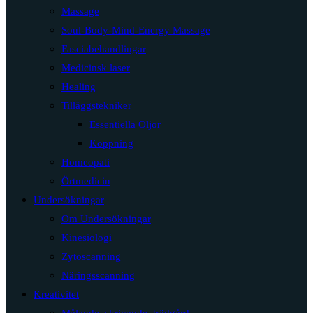
Massage
Soul-Body-Mind-Energy Massage
Fasciabehandlingar
Medicinsk laser
Healing
Tilläggstekniker
Essentiella Oljor
Koppning
Homeopati
Örtmedicin
Undersökningar
Om Undersökningar
Kinesiologi
Zytoscanning
Näringsscanning
Kreativitet