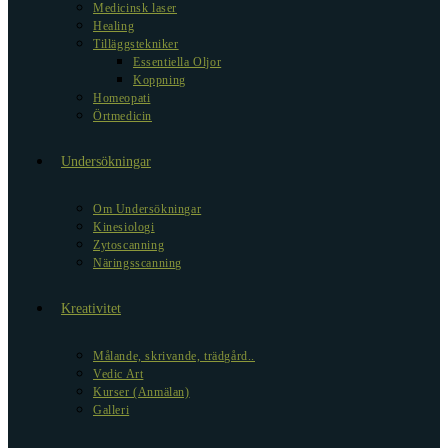
Medicinsk laser
Healing
Tilläggstekniker
Essentiella Oljor
Koppning
Homeopati
Örtmedicin
Undersökningar
Om Undersökningar
Kinesiologi
Zytoscanning
Näringsscanning
Kreativitet
Målande, skrivande, trädgård..
Vedic Art
Kurser (Anmälan)
Galleri