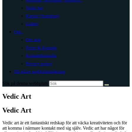
Målande, skrivande, trädgård..
Vedic Art
Kurser (Anmälan)
Galleri
Om..
Om mig
Priser & Kontakt
Kontaktformulär
Privacy policy
Slå på/av webbplatssökning
Sök på denna webbplats
Vedic Art
Vedic Art
Vedic art är ett fantastiskt redskap för att väcka kreativiteten och för
att komma i närmare kontakt med sig själv. Vedic art har något för