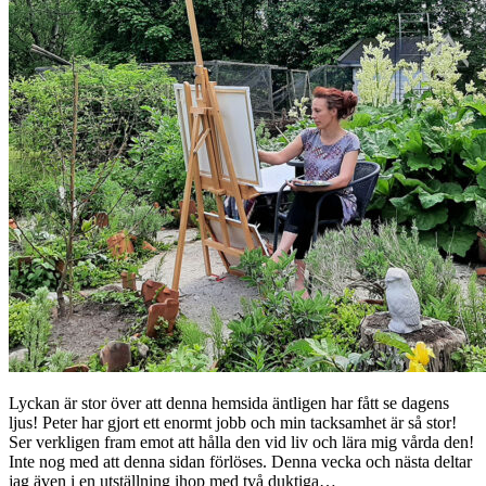
Lyckan är stor över att denna hemsida äntligen har fått se dagens
ljus! Peter har gjort ett enormt jobb och min tacksamhet är så stor!
Ser verkligen fram emot att hålla den vid liv och lära mig vårda den!
Inte nog med att denna sidan förlöses. Denna vecka och nästa deltar
jag även i en utställning ihop med två duktiga…