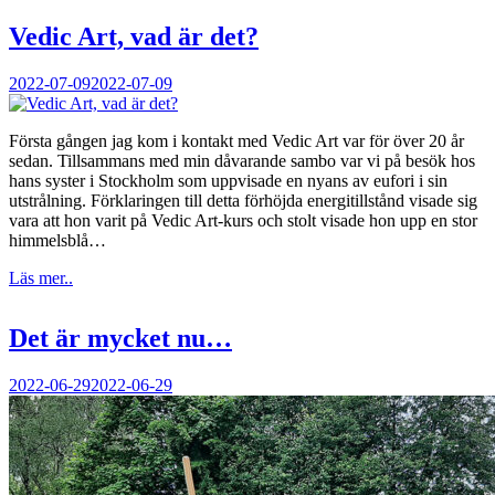
Vedic Art, vad är det?
2022-07-09
2022-07-09
Första gången jag kom i kontakt med Vedic Art var för över 20 år
sedan. Tillsammans med min dåvarande sambo var vi på besök hos
hans syster i Stockholm som uppvisade en nyans av eufori i sin
utstrålning. Förklaringen till detta förhöjda energitillstånd visade sig
vara att hon varit på Vedic Art-kurs och stolt visade hon upp en stor
himmelsblå…
Läs mer..
Det är mycket nu…
2022-06-29
2022-06-29