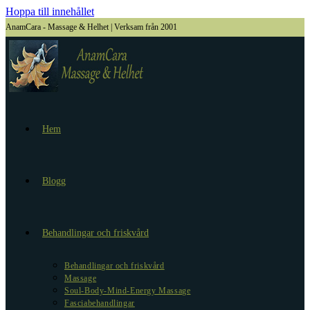
Hoppa till innehållet
AnamCara - Massage & Helhet | Verksam från 2001
Hem
Blogg
Behandlingar och friskvård
Behandlingar och friskvård
Massage
Soul-Body-Mind-Energy Massage
Fasciabehandlingar