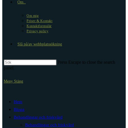
Om..
Om mig
Priser & Kontakt
Kontaktformulär
Privacy policy
Slå på/av webbplatssökning
Press Escape to close the search
panel.
Meny
Stäng
Hem
Blogg
Behandlingar och friskvård
Behandlingar och friskvård