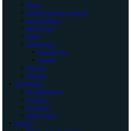
Massage
Soul-Body-Mind-Energy Massage
Fasciabehandlingar
Medicinsk laser
Healing
Tilläggstekniker
Essentiella Oljor
Koppning
Homeopati
Örtmedicin
Undersökningar
Om Undersökningar
Kinesiologi
Zytoscanning
Näringsscanning
Kreativitet